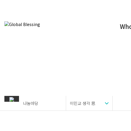
Who
나눔마당
이민교 생각 思