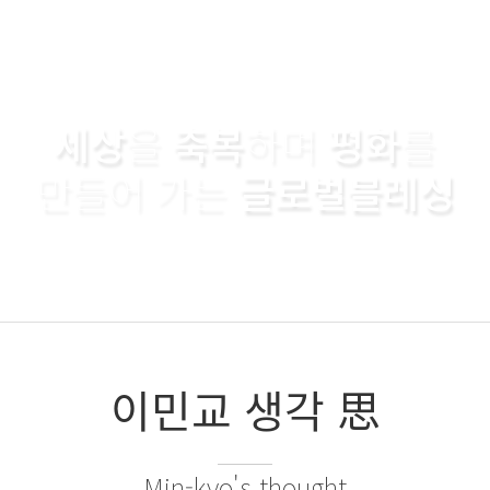
세상
을
축복
하며
평화
를
만들어 가는
글로벌블레싱
이민교 생각 思
Min-kyo's thought