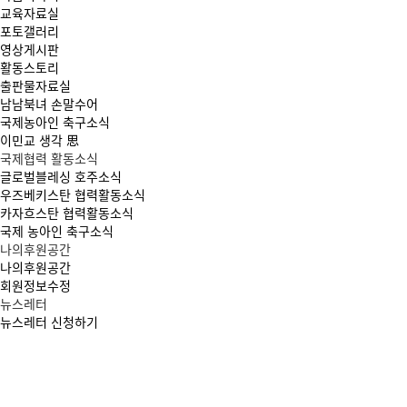
교육자료실
포토갤러리
영상게시판
활동스토리
출판물자료실
남남북녀 손말수어
국제농아인 축구소식
이민교 생각 思
국제협력 활동소식
글로벌블레싱 호주소식
우즈베키스탄 협력활동소식
카자흐스탄 협력활동소식
국제 농아인 축구소식
나의후원공간
나의후원공간
회원정보수정
뉴스레터
뉴스레터 신청하기