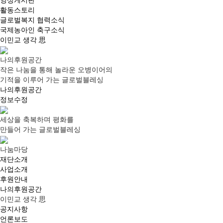
영상게시판
활동스토리
글로벌복지 협력소식
국제농아인 축구소식
이민교 생각 思
나의후원공간
작은 나눔을 통해 놀라운 오병이어의
기적을 이루어 가는 글로벌블레싱
나의후원공간
정보수정
세상
을
축복
하며
평화
를
만들어 가는
글로벌블레싱
나눔마당
재단소개
사업소개
후원안내
나의후원공간
이민교 생각 思
공지사항
언론보도