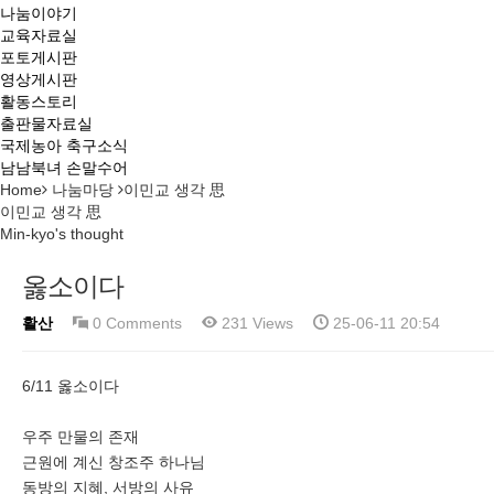
나눔이야기
교육자료실
포토게시판
영상게시판
활동스토리
출판물자료실
국제농아 축구소식
남남북녀 손말수어
Home
나눔마당
이민교 생각 思
이민교 생각 思
Min-kyo's thought
옳소이다
활산
0 Comments
231 Views
25-06-11 20:54
6/11 옳소이다
우주 만물의 존재
근원에 계신 창조주 하나님
동방의 지혜, 서방의 사유