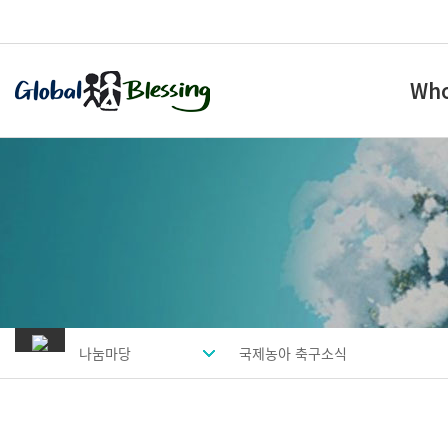
Who
나눔마당
국제농아 축구소식