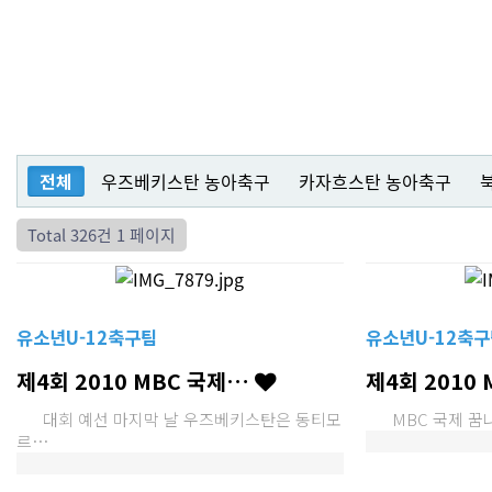
전체
우즈베키스탄 농아축구
카자흐스탄 농아축구
Total 326건
1 페이지
유소년U-12축구팀
유소년U-12축구
제4회 2010 MBC 국제…
제4회 2010
대회 예선 마지막 날 우즈베키스탄은 동티모
MBC 국제 꿈나무
르…