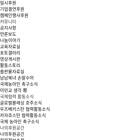
일시후원
기업결연후원
캠페인행사후원
커뮤니티
공지사항
언론보도
나눔이야기
교육자료실
포토갤러리
영상게시판
활동스토리
출판물자료실
남남북녀 손말수어
국제농아인 축구소식
이민교 생각 思
국제협력 활동소식
글로벌블레싱 호주소식
우즈베키스탄 협력활동소식
카자흐스탄 협력활동소식
국제 농아인 축구소식
나의후원공간
나의후원공간