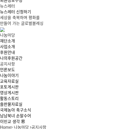
회원정보수정
뉴스레터
뉴스레터 신청하기
세상
을
축복
하며
평화
를
만들어 가는
글로벌블레싱
나눔마당
재단소개
사업소개
후원안내
나의후원공간
공지사항
언론보도
나눔이야기
교육자료실
포토게시판
영상게시판
활동스토리
출판물자료실
국제농아 축구소식
남남북녀 손말수어
이민교 생각 思
Home
나눔마당
공지사항