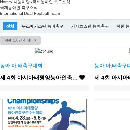
Home
나눔마당
국제농아인 축구소식
국제농아인 축구소식
International Deaf Football Team
전체
우즈베키스탄 농아축구
카자흐스탄 농아축구
북한 
Total 326건
4 페이지
농아 아,태축구대회
농아 아,태축구
제 4회 아시아태평양농아인축…
제 4회 아시