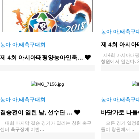
농아 아,태축구
제 4회 아시
농아 아,태축구대회
제4회 아시아태
제 4회 아시아태평양농아인축…
창원에서 열린다. 20
농아 아,태축구대회
농아 아,태축구
결승전이 열린 날, 선수단 …
바닷가로 나들
대회 마지막 결승 경기가 열리는 창원 축구
모든 경기 일정을
센터 축구장에 이번…
들이 창원에서 …