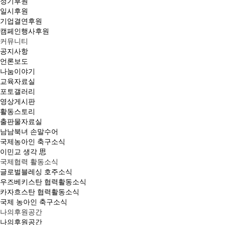
정기후원
일시후원
기업결연후원
캠페인행사후원
커뮤니티
공지사항
언론보도
나눔이야기
교육자료실
포토갤러리
영상게시판
활동스토리
출판물자료실
남남북녀 손말수어
국제농아인 축구소식
이민교 생각 思
국제협력 활동소식
글로벌블레싱 호주소식
우즈베키스탄 협력활동소식
카자흐스탄 협력활동소식
국제 농아인 축구소식
나의후원공간
나의후원공간