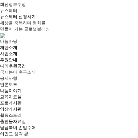
회원정보수정
뉴스레터
뉴스레터 신청하기
세상
을
축복
하며
평화
를
만들어 가는
글로벌블레싱
나눔마당
재단소개
사업소개
후원안내
나의후원공간
국제농아 축구소식
공지사항
언론보도
나눔이야기
교육자료실
포토게시판
영상게시판
활동스토리
출판물자료실
남남북녀 손말수어
이민교 생각 思