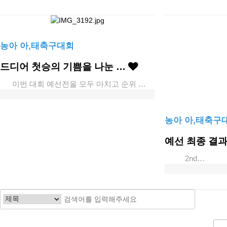
농아 아,태축구대회
드디어 첫승의 기쁨을 나눈 …
이번 대회 예선전을 모두 마치고 순위 …
농아 아,태축구
예선 최종 결과
2nd…
다음
맨끝