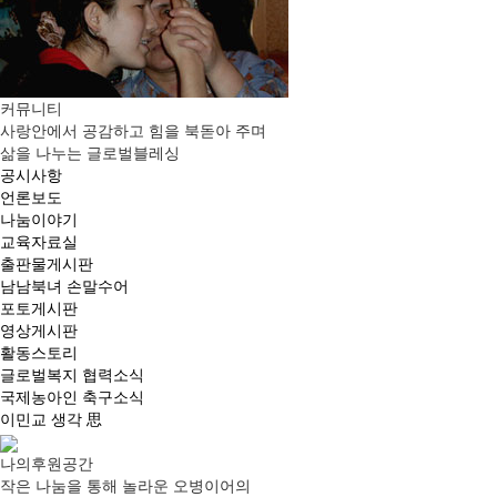
커뮤니티
사랑안에서 공감하고 힘을 북돋아 주며
삶을 나누는 글로벌블레싱
공시사항
언론보도
나눔이야기
교육자료실
출판물게시판
남남북녀 손말수어
포토게시판
영상게시판
활동스토리
글로벌복지 협력소식
국제농아인 축구소식
이민교 생각 思
나의후원공간
작은 나눔을 통해 놀라운 오병이어의