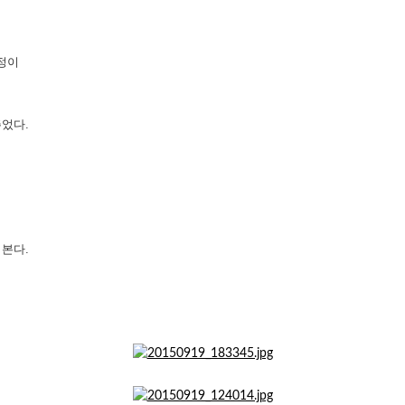
정이
었다.
본다.