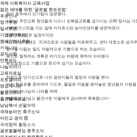
국제 사회복지사 교육사업
젊은 세대를 위한 ‘글로벌 현포포럼’
멀리 호주에서 단기팀이 방문했다.
후원안내
시드니 주안교회 청년들과 시드니 순복음교회를 섬기시는 오00 집사님 가
정기후원
키르키즈스탄을 가는 길에 카자흐스탄 농아인센터를 방문하였다.
일시후원
하루 라는 짧은 일정이지만
기업결연후원
캠페인행사후원
비가 오는 중에도 치과진료로 사람들을 치료해주고, 센터 대청소로 섬겨주
커뮤니티
콩나물 다듬는 일도 자발적으로 기쁨으로 하는 모습이다.
공지사항
페인트 칠하려는 계획은 비가오는 바람에 못하여 아쉬웠다.
언론보도
화장실청소도 기쁨으로 웃으며 섬기는 모습이다.
나눔이야기
교육자료실
처음으로 단기선교로 나선 젊은이들의 열정과 사랑을 본다.
포토갤러리
비싼 항공료를 준비하며 기도로, 물질로 마음을 쏟아놓은 청년들의 사랑을 
영상게시판
이땅에 하나님의 나라를 위해
활동스토리
복음들고 산넘고 물건너온 이들에게 감사하며 축복합니다~
출판물자료실
남남북녀 손말수어
국제농아인 축구소식
이민교 생각 思
국제협력 활동소식
글로벌블레싱 호주소식