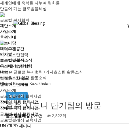
세계인
에게
축복
을 나누며
평화
를
만들어 가는
글로벌블레싱
글로벌 복지협력
재단소개
사업소개
후원안내
나눔마당
재단소개
나의후원공간
인사말
카자흐스탄협력
글로벌블레싱
호주법인활동소식
우즈베키스탄협력
비전 및 핵심가치
Home
글로벌 복지협력
카자흐스탄 활동소식
연혁
카자흐스탄 협력 활동소식
함께하는사람들
Global Blessing Kazakhstan
함께하는단체들
사업소개
농아센터
글로벌블레싱 협력사업
장애인 체육 협력사업
호주 시드니 단기팀의 방문
장애인 복지 협력사업
글로벌 복지 협력사업
글로벌블레싱
2,822회
0건
글로벌블레싱 교육사업
UN CRPD 세미나